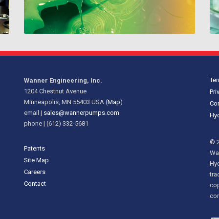
Ter
Wanner Engineering, Inc.
1204 Chestnut Avenue
Pri
Minneapolis, MN 55403 USA (
Map
)
Cor
email |
sales@wannerpumps.com
Hyd
phone | (612) 332-5681
© 2
Patents
Wan
Site Map
Hy
Careers
tra
Contact
cop
con