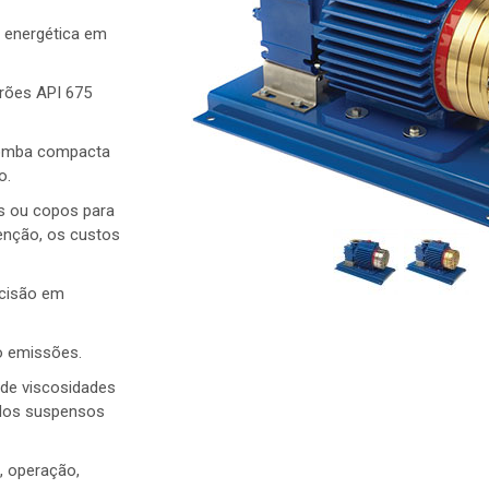
e energética em
rões API 675
bomba compacta
o.
s ou copos para
tenção, os custos
ecisão em
o emissões.
de viscosidades
lidos suspensos
, operação,