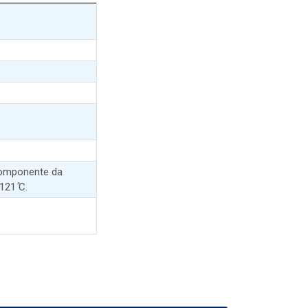
 componente da
121 ̊C.