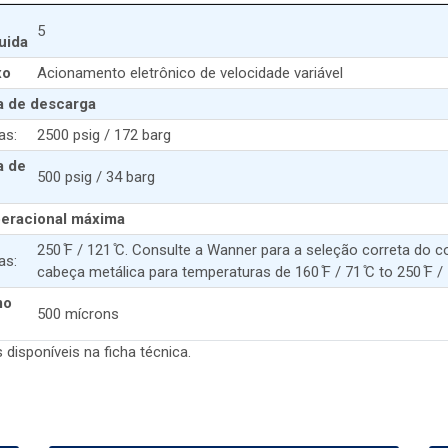
5
uida
xo
Acionamento eletrônico de velocidade variável
 de descarga
as:
2500 psig / 172 barg
a de
500 psig / 34 barg
eracional máxima
250 ̊F / 121 ̊C. Consulte a Wanner para a seleção correta do
as:
cabeça metálica para temperaturas de 160 ̊F / 71 ̊C to 250 ̊F / 
mo
500 mícrons
disponíveis na ficha técnica.