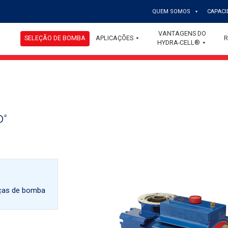
QUEM SOMOS
CAPACI
VANTAGENS DO
SELEÇÃO DE BOMBA
APLICAÇÕES
R
HYDRA-CELL®
Brass
eças de bomba