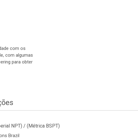
dade com os
dade, com algumas
ering para obter
ções
erial NPT) / (Métrica BSPT)
ons Brazil