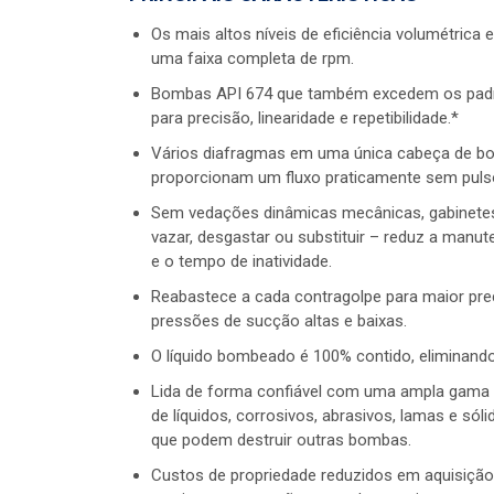
Os mais altos níveis de eficiência volumétrica 
uma faixa completa de rpm.
Bombas API 674 que também excedem os pad
para precisão, linearidade e repetibilidade.*
Vários diafragmas em uma única cabeça de 
proporcionam um fluxo praticamente sem puls
Sem vedações dinâmicas mecânicas, gabinete
vazar, desgastar ou substituir – reduz a manu
e o tempo de inatividade.
Reabastece a cada contragolpe para maior pr
pressões de sucção altas e baixas.
O líquido bombeado é 100% contido, eliminand
Lida de forma confiável com uma ampla gama 
de líquidos, corrosivos, abrasivos, lamas e só
que podem destruir outras bombas.
Custos de propriedade reduzidos em aquisição