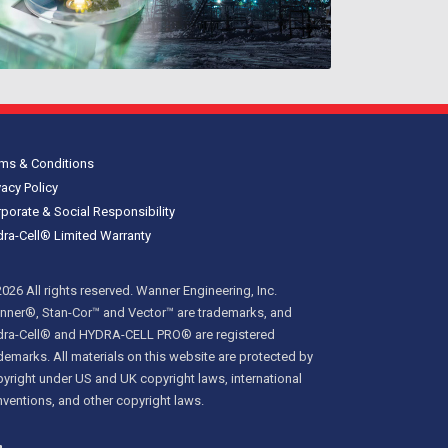
ms & Conditions
vacy Policy
porate & Social Responsibility
ra-Cell® Limited Warranty
026 All rights reserved. Wanner Engineering, Inc.
ner®, Stan-Cor™ and Vector™ are trademarks, and
dra-Cell® and HYDRA-CELL PRO® are registered
demarks. All materials on this website are protected by
yright under US and UK copyright laws, international
ventions, and other copyright laws.