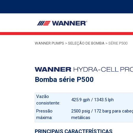
WANNER PUMPS
>
SELEÇÃO DE BOMBA
>
SÉRIE P500
Bomba série P500
Vazão
425.9 gph / 1343.5 lph
consistente:
Pressão
2500 psig / 172 barg para cab
máxima:
metálicas
PRINCIPAIS CARACTERÍSTICAS